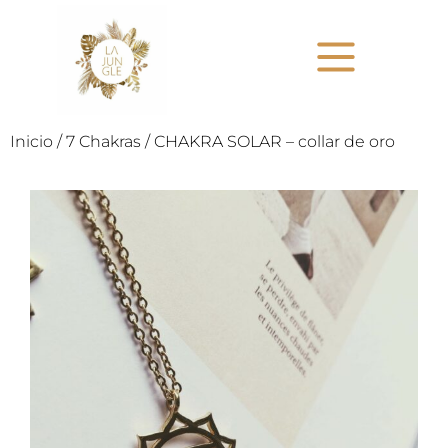
Inicio
/
7 Chakras
/ CHAKRA SOLAR – collar de oro