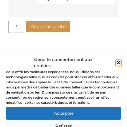
Añadir al carrito
Gérer le consentement aux
cookies
Pour offrir les meilleures expériences, nous utilisons des
Valoraciones
technologies telles que les cookies pour stocker et/ou accéder aux
informations des appareils. Le fait de consentir à ces technologies
nous permettra de traiter des données telles que le comportement
de navigation ou les ID uniques sur ce site. Le fait de ne pas
No hay valoraciones aún.
consentir ou de retirer son consentement peut avoir un effet
négatif sur certaines caractéristiques et fonctions.
Sé el primero en valorar “CHAKRA
SOLAR – collar de oro”
Accepter
Tu dirección de correo electrónico
no será publicada.
Los campos
Refuser