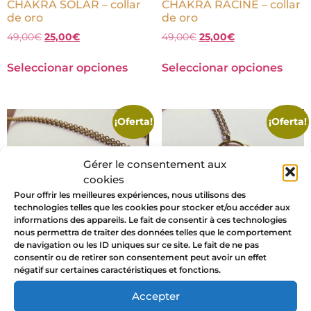
CHAKRA SOLAR – collar
CHAKRA RACINE – collar
de oro
de oro
49,00
€
25,00
€
49,00
€
25,00
€
Seleccionar opciones
Seleccionar opciones
¡Oferta!
¡Oferta!
Gérer le consentement aux
cookies
Pour offrir les meilleures expériences, nous utilisons des
technologies telles que les cookies pour stocker et/ou accéder aux
informations des appareils. Le fait de consentir à ces technologies
nous permettra de traiter des données telles que le comportement
de navigation ou les ID uniques sur ce site. Le fait de ne pas
consentir ou de retirer son consentement peut avoir un effet
négatif sur certaines caractéristiques et fonctions.
CHAKRA DEL GORGE –
CHAKRA DEL TERCER
collar de oro
OJO – collar de oro
Accepter
49,00
€
25,00
€
49,00
€
25,00
€