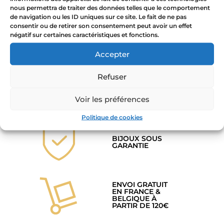
nous permettra de traiter des données telles que le comportement
Collier Homme L’Arcane
de navigation ou les ID uniques sur ce site. Le fait de ne pas
Sans Nom – or/argent
consentir ou de retirer son consentement peut avoir un effet
avec/sans pierres
négatif sur certaines caractéristiques et fonctions.
25,00
€
–
29,00
€
Accepter
Choix des options
Refuser
Voir les préférences
Politique de cookies
BIJOUX SOUS
GARANTIE
ENVOI GRATUIT
EN FRANCE &
BELGIQUE À
PARTIR DE 120€