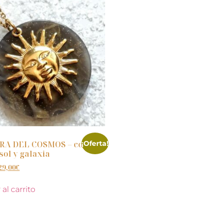
RA DEL COSMOS – collar
¡Oferta!
sol y galaxia
29,00
€
al carrito