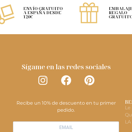
ENVÍO GRATUITO
EMBALAJE
A ESPAÑA DESDE
REGALO
120€
GRATUIT
Sígame en las redes sociales
BE
Recibe un 10% de descuento en tu primer
Le
pedido.
Qu
LA