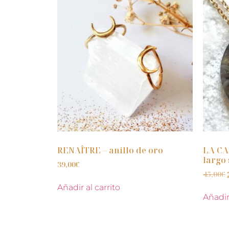
RENAÎTRE – anillo de oro
LA CA
largo 
39,00
€
45,00
€
Añadir al carrito
Añadir 