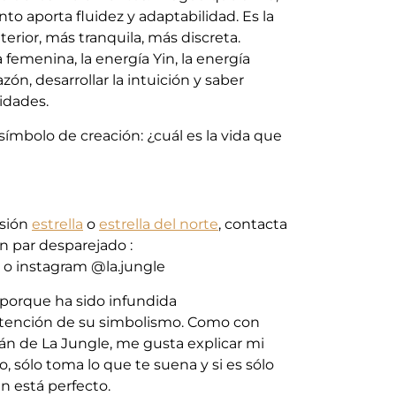
to aporta fluidez y adaptabilidad. Es la
terior, más tranquila, más discreta.
 femenina, la energía Yin, la energía
azón, desarrollar la intuición y saber
idades.
símbolo de creación: ¿cuál es la vida que
rsión
estrella
o
estrella del norte
, contacta
 par desparejado :
o instagram @la.jungle
 porque ha sido infundida
ntención de su simbolismo. Como con
án de La Jungle, me gusta explicar mi
, sólo toma lo que te suena y si es sólo
én está perfecto.