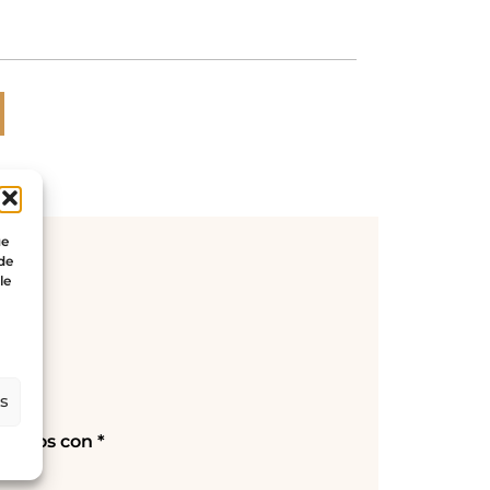
ue
 de
le
es
rcados con
*