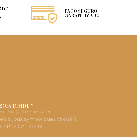
 DE
PAGO SEGURO
GARANTIZADO
O
SOIN D’AIDE ?
 guide (auto)cadeaux
els bijoux symboliques choisir ?
 CARTE CADEAUX