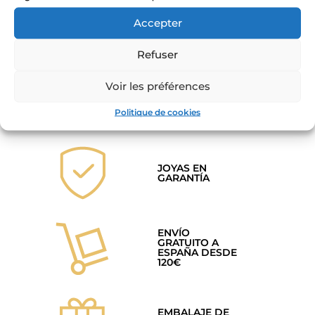
Collar estrella cosmos de
LA CARA DEL COSMOS –
oro y circonitas
collar largo sol y galaxia
Accepter
59,00
€
45,00
€
29,00
€
Refuser
Añadir al carrito
Añadir al carrito
Voir les préférences
Politique de cookies
JOYAS EN
GARANTÍA
ENVÍO
GRATUITO A
ESPAÑA DESDE
120€
EMBALAJE DE