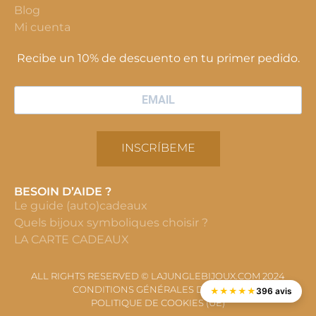
Blog
Mi cuenta
Recibe un 10% de descuento en tu primer pedido.
INSCRÍBEME
BESOIN D’AIDE ?
Le guide (auto)cadeaux
Quels bijoux symboliques choisir ?
LA CARTE CADEAUX
ALL RIGHTS RESERVED © LAJUNGLEBIJOUX.COM 2024
CONDITIONS GÉNÉRALES DE VENTE
★
★
★
★
★
396 avis
POLITIQUE DE COOKIES (UE)