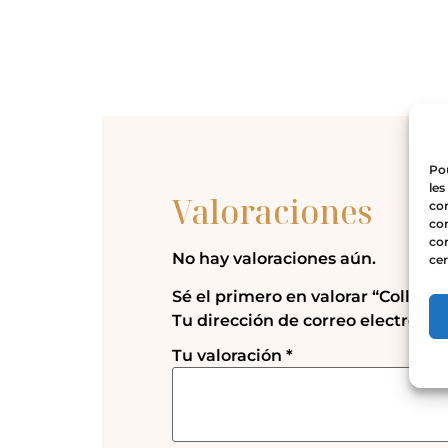
Pou
les
Valoraciones
con
com
con
No hay valoraciones aún.
cer
Sé el primero en valorar “Collar 
Tu dirección de correo electrónic
Tu valoración
*