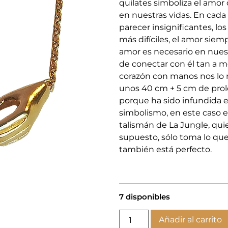
quilates simboliza el amo
en nuestras vidas. En ca
parecer insignificantes, lo
más difíciles, el amor siem
amor es necesario en nues
de conectar con él tan a m
corazón con manos nos lo r
unos 40 cm + 5 cm de prol
porque ha sido infundida 
simbolismo, en este caso 
talismán de La Jungle, qui
supuesto, sólo toma lo que t
también está perfecto.
7 disponibles
Añadir al carrito