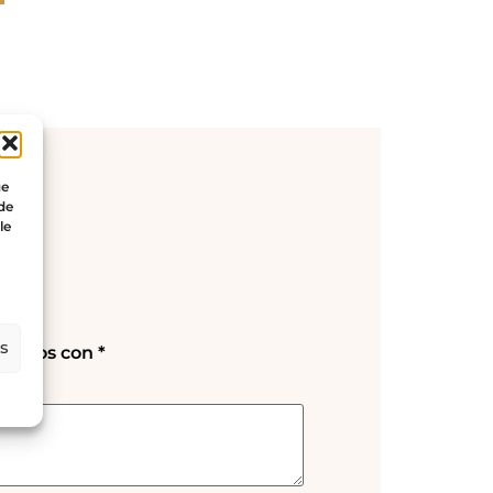
ue
 de
le
es
rcados con
*