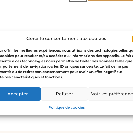
Gérer le consentement aux cookies
r offrir les meilleures expériences, nous utilisons des technologies telles q
 cookies pour stocker et/ou accéder aux informations des appareils. Le fait
sentir à ces technologies nous permettra de traiter des données telles que 
portement de navigation ou les ID uniques sur ce site. Le fait de ne pas
sentir ou de retirer son consentement peut avoir un effet négatif sur
taines caractéristiques et fonctions.
corazón con manos – oro”
Accepter
Refuser
Voir les préférenc
o no será publicada.
Los campos obligatorios están ma
Politique de cookies