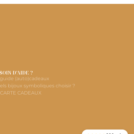
SOIN D’AIDE ?
 guide (auto)cadeaux
els bijoux symboliques choisir ?
 CARTE CADEAUX