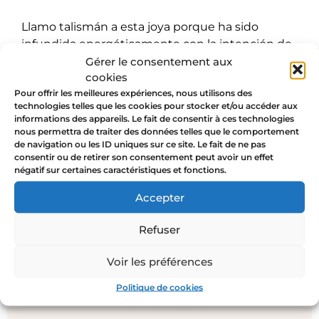
Llamo talismán a esta joya porque ha sido
infundida energéticamente con la intención de
su simbolismo. Como con muchas de las joyas
Gérer le consentement aux
cookies
talismán de La Jungle, me gusta explicar mi
Pour offrir les meilleures expériences, nous utilisons des
enfoque pero, por supuesto, sólo toma lo que te
technologies telles que les cookies pour stocker et/ou accéder aux
suena y si es sólo el diseño de la joya, también
informations des appareils. Le fait de consentir à ces technologies
está perfecto.
nous permettra de traiter des données telles que le comportement
de navigation ou les ID uniques sur ce site. Le fait de ne pas
consentir ou de retirer son consentement peut avoir un effet
négatif sur certaines caractéristiques et fonctions.
Accepter
Añadir al carrito
Refuser
Voir les préférences
Politique de cookies