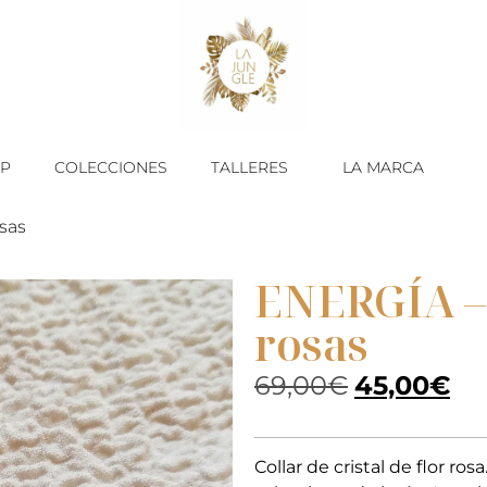
P
COLECCIONES
TALLERES
LA MARCA
osas
ENERGÍA – 
rosas
69,00
€
45,00
€
Collar de cristal de flor ros