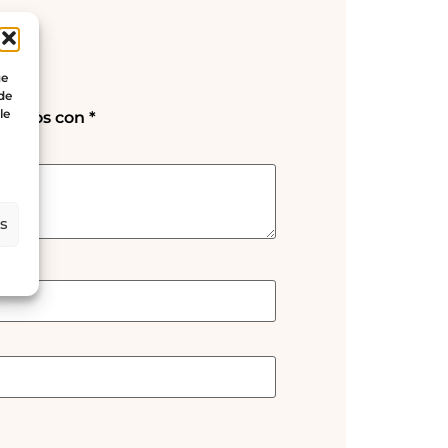
ue
 de
le
rcados con
*
es