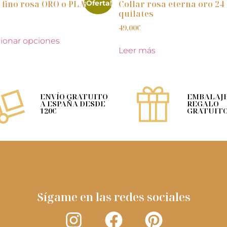
o fino rosa ORO o PLATA
Collar rosa eterna oro 24
¡Oferta!
quilates
49,00
€
ionar opciones
Leer más
ENVÍO GRATUITO
EMBALAJE
A ESPAÑA DESDE
REGALO
120€
GRATUIT
Sígame en las redes sociales