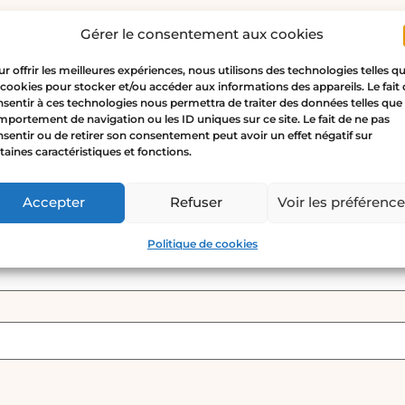
Gérer le consentement aux cookies
r offrir les meilleures expériences, nous utilisons des technologies telles q
– Collar cristal rosas”
 cookies pour stocker et/ou accéder aux informations des appareils. Le fait
sentir à ces technologies nous permettra de traiter des données telles que 
o no será publicada.
Los campos obligatorios están ma
portement de navigation ou les ID uniques sur ce site. Le fait de ne pas
sentir ou de retirer son consentement peut avoir un effet négatif sur
taines caractéristiques et fonctions.
Accepter
Refuser
Voir les préférenc
Politique de cookies