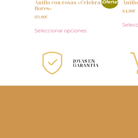
Anillo con rosas «Celebrar con
Anill
¡Oferta!
flores»
64,00
€
69,00
€
Selecc
Seleccionar opciones
JOYAS EN
GARANTÍA