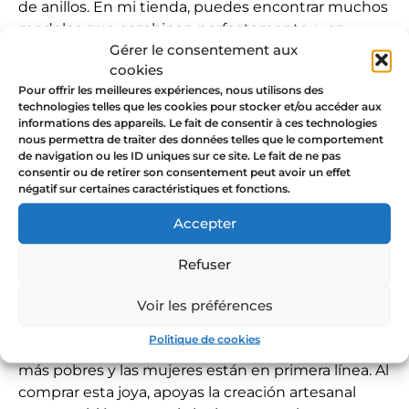
de anillos. En mi tienda, puedes encontrar muchos
modelos que combinan perfectamente, y en
Gérer le consentement aux
particular las otras joyas de la colección Celebrar
cookies
con flores
Pour offrir les meilleures expériences, nous utilisons des
Apoya a una organización
technologies telles que les cookies pour stocker et/ou accéder aux
informations des appareils. Le fait de consentir à ces technologies
benéfica comprando este
nous permettra de traiter des données telles que le comportement
de navigation ou les ID uniques sur ce site. Le fait de ne pas
anillo
consentir ou de retirer son consentement peut avoir un effet
négatif sur certaines caractéristiques et fonctions.
Accepter
Puesto que las joyas La Jungle se inspiran en la
naturaleza y en las mujeres, puesto que invitan a
Refuser
liberarse de los complejos, a ocupar su lugar, para
mí es importante actuar juntos también por los
Voir les préférences
que más lo necesitan.
Politique de cookies
La emergencia climática afecta a las poblaciones
más pobres y las mujeres están en primera línea. Al
comprar esta joya, apoyas la creación artesanal