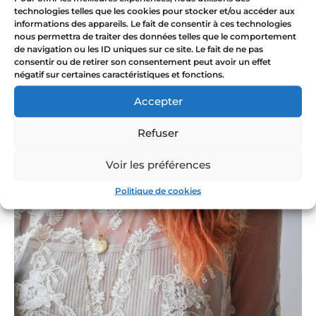
technologies telles que les cookies pour stocker et/ou accéder aux
Puedes combinar tu collar de ágata con una piedra
informations des appareils. Le fait de consentir à ces technologies
Amatista por sus virtudes protectoras o con
nous permettra de traiter des données telles que le comportement
Labradorita para reforzar sus virtudes calmantes.
de navigation ou les ID uniques sur ce site. Le fait de ne pas
consentir ou de retirer son consentement peut avoir un effet
négatif sur certaines caractéristiques et fonctions.
Accepter
Refuser
Voir les préférences
Politique de cookies