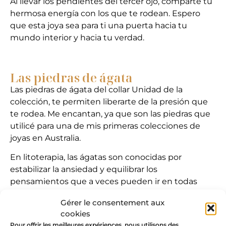
Al llevar los pendientes del tercer ojo, comparte tu
hermosa energía con los que te rodean. Espero
que esta joya sea para ti una puerta hacia tu
mundo interior y hacia tu verdad.
Las piedras de ágata
Las piedras de ágata del collar Unidad de la
colección, te permiten liberarte de la presión que
te rodea. Me encantan, ya que son las piedras que
utilicé para una de mis primeras colecciones de
joyas en Australia.
En litoterapia, las ágatas son conocidas por
estabilizar la ansiedad y equilibrar los
pensamientos que a veces pueden ir en todas
direcciones. El collar de ágata te ayudará a calmar
Gérer le consentement aux
tus ansiedades y a ganar confianza para sentirte
cookies
completa como mujer.
Pour offrir les meilleures expériences, nous utilisons des