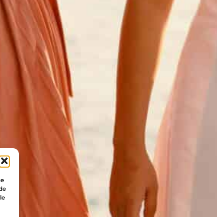
ue
 de
le