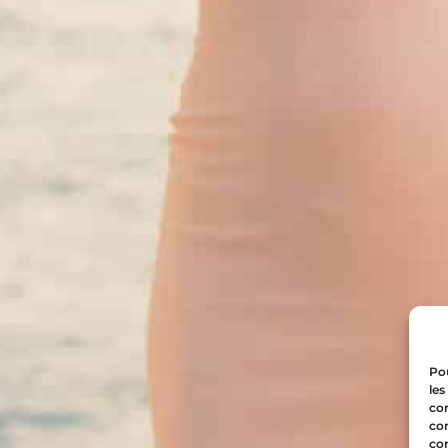
Pou
les
con
com
con