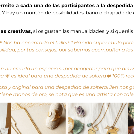
rmite a cada una de las participantes a la despedida d
 Y hay un montón de posibilidades: baño o chapado de oro
gas creativas,
si os gustan las manualidades, y si queréis 
! Nos ha encantado el taller!!!! Ha sido super chulo po
mabilidad, por tus consejos, por sabernos acompañar a la
en ha creado un espacio súper acogedor para que active
oya 💎 es ideal para una despedida de soltera❤️ 100% r
osa y original para una despedida de soltera! Jen nos 
; tiene manos de oro, se nota que es una artista con tal