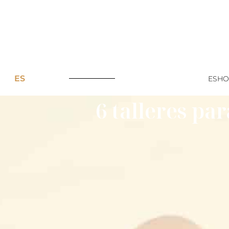
ES
ESHO
6 talleres pa