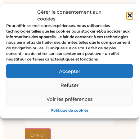
Sé el primero en valorar “Satén –
Gérer le consentement aux
pulsera oro y negro”
cookies
Tu dirección de correo electrónico
Pour offrir les meilleures expériences, nous utilisons des
no será publicada.
Los campos
technologies telles que les cookies pour stocker et/ou accéder aux
informations des appareils. Le fait de consentir à ces technologies
obligatorios están marcados con
*
nous permettra de traiter des données telles que le comportement
de navigation ou les ID uniques sur ce site. Le fait de ne pas
Tu valoración
*
consentir ou de retirer son consentement peut avoir un effet
négatif sur certaines caractéristiques et fonctions.
Accepter
Refuser
Nombre
*
Voir les préférences
Correo electrónico
*
Politique de cookies