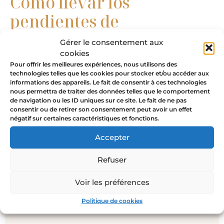
Cómo llevar los
pendientes de
margaritas:
Gérer le consentement aux
cookies
Como se muestra en las fotos,
me encanta llevar
Pour offrir les meilleures expériences, nous utilisons des
technologies telles que les cookies pour stocker et/ou accéder aux
mis
pendientes de margaritas
con el
anillo
informations des appareils. Le fait de consentir à ces technologies
margarita
a juego. Lleva tus pendientes de
nous permettra de traiter des données telles que le comportement
margaritas como símbolo de amor y ternura.
de navigation ou les ID uniques sur ce site. Le fait de ne pas
consentir ou de retirer son consentement peut avoir un effet
Combina tus pendientes de margaritas con otros
négatif sur certaines caractéristiques et fonctions.
símbolos naturales y primaverales
como las
hojas o la abeja, por ejemplo.
Como anillo
para
Accepter
adornar diferentes partes de tu aspecto o como
Refuser
pendientes
para llevar un pequeño trozo de
naturaleza más cerca de tu rostro.
Voir les préférences
Politique de cookies