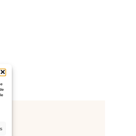
ue
 de
le
es