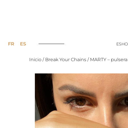
FR
ES
ESHO
Inicio
/
Break Your Chains
/ MARTY – pulsera