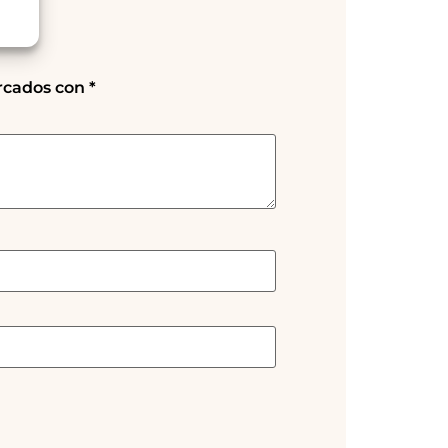
rcados con
*