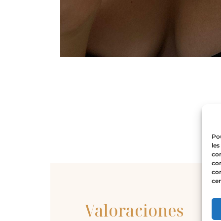
Pou
les
con
com
con
cer
Valoraciones