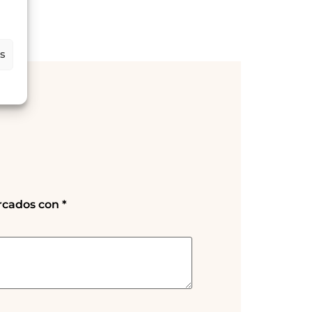
es
rcados con
*