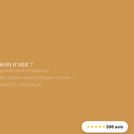
SOIN D’AIDE ?
 guide (auto)cadeaux
els bijoux symboliques choisir ?
 CARTE CADEAUX
396 avis
★
★
★
★
★