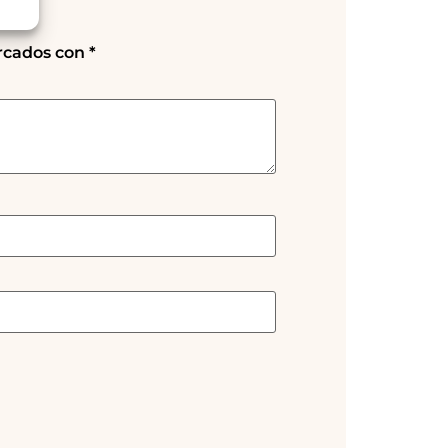
rcados con
*