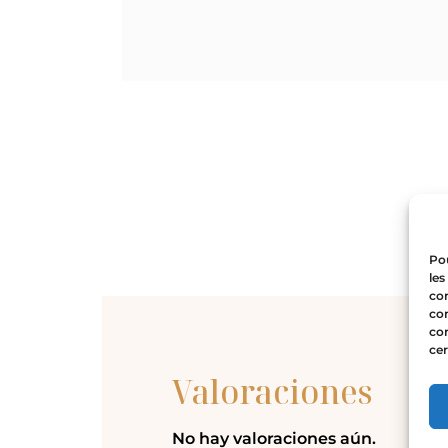
Pou
les
con
com
con
cer
Valoraciones
No hay valoraciones aún.