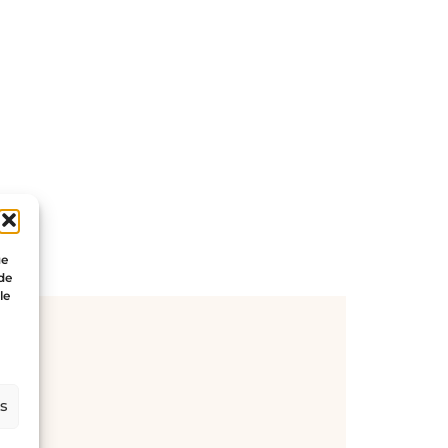
ue
 de
le
es