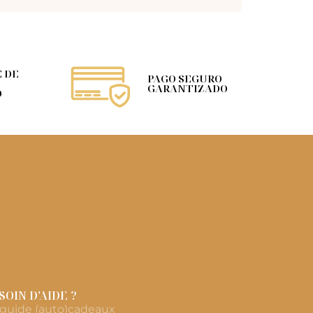
 DE
PAGO SEGURO
GARANTIZADO
O
SOIN D’AIDE ?
 guide (auto)cadeaux