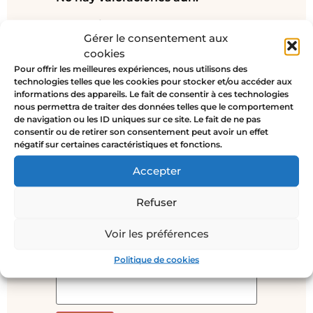
Sé el primero en valorar
Gérer le consentement aux
“DELICADEZA – Collar medalla
cookies
oro”
Pour offrir les meilleures expériences, nous utilisons des
Tu dirección de correo electrónico
technologies telles que les cookies pour stocker et/ou accéder aux
no será publicada.
Los campos
informations des appareils. Le fait de consentir à ces technologies
nous permettra de traiter des données telles que le comportement
obligatorios están marcados con
*
de navigation ou les ID uniques sur ce site. Le fait de ne pas
consentir ou de retirer son consentement peut avoir un effet
Tu valoración
*
négatif sur certaines caractéristiques et fonctions.
Accepter
Refuser
Nombre
*
Voir les préférences
Politique de cookies
Correo electrónico
*