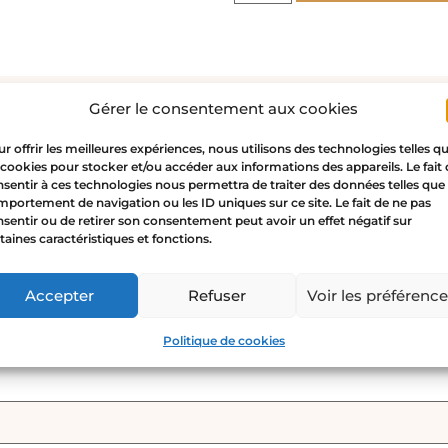
Gérer le consentement aux cookies
r offrir les meilleures expériences, nous utilisons des technologies telles q
 cookies pour stocker et/ou accéder aux informations des appareils. Le fait
sentir à ces technologies nous permettra de traiter des données telles que 
portement de navigation ou les ID uniques sur ce site. Le fait de ne pas
sentir ou de retirer son consentement peut avoir un effet négatif sur
taines caractéristiques et fonctions.
RA PARALELA – oro o plata”
o no será publicada.
Los campos obligatorios están ma
Accepter
Refuser
Voir les préférenc
Politique de cookies