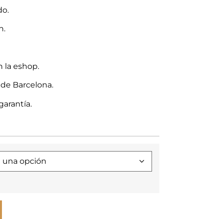
do.
n.
n la eshop.
 de Barcelona.
garantía.