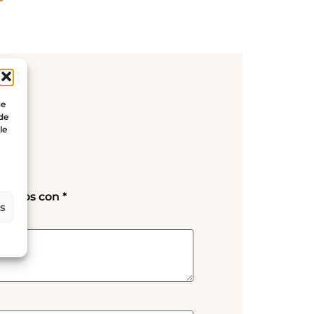
ue
 de
le
rcados con
*
es