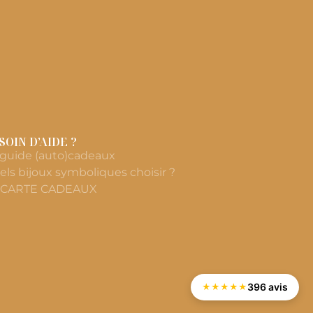
SOIN D’AIDE ?
 guide (auto)cadeaux
els bijoux symboliques choisir ?
 CARTE CADEAUX
396 avis
★
★
★
★
★