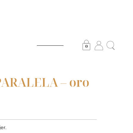
0
ARALELA – oro
er.