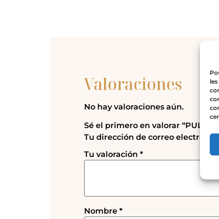
Pou
Valoraciones
les
con
com
No hay valoraciones aún.
con
cer
Sé el primero en valorar “PULSE
Tu dirección de correo electrónic
Tu valoración
*
Nombre
*