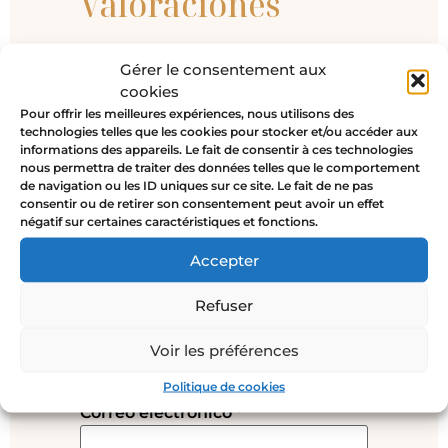
Valoraciones
No hay valoraciones aún.
Gérer le consentement aux
Sé el primero en valorar “MIRÓ –
cookies
Pendientes de cadena de bolas”
Pour offrir les meilleures expériences, nous utilisons des
technologies telles que les cookies pour stocker et/ou accéder aux
Tu dirección de correo electrónico
informations des appareils. Le fait de consentir à ces technologies
no será publicada.
Los campos
nous permettra de traiter des données telles que le comportement
obligatorios están marcados con
*
de navigation ou les ID uniques sur ce site. Le fait de ne pas
consentir ou de retirer son consentement peut avoir un effet
Tu valoración
*
négatif sur certaines caractéristiques et fonctions.
Accepter
Refuser
Nombre
*
Voir les préférences
Politique de cookies
Correo electrónico
*