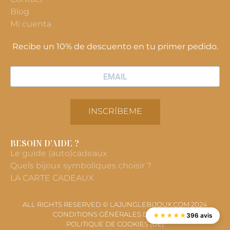
Blog
Mi cuenta
Recibe un 10% de descuento en tu primer pedido.
INSCRÍBEME
BESOIN D’AIDE ?
Le guide (auto)cadeaux
Quels bijoux symboliques choisir ?
LA CARTE CADEAUX
ALL RIGHTS RESERVED © LAJUNGLEBIJOUX.COM 2024
CONDITIONS GÉNÉRALES DE VENTE
★
★
★
★
★
396 avis
POLITIQUE DE COOKIES (UE)