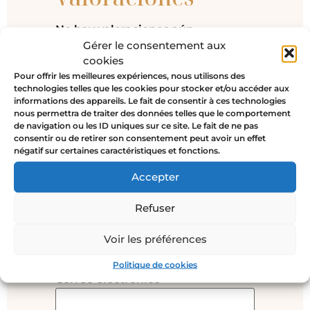
No hay valoraciones aún.
Gérer le consentement aux
Sé el primero en valorar “Anillo
cookies
Memento Mori Cuernos Plata”
Pour offrir les meilleures expériences, nous utilisons des
technologies telles que les cookies pour stocker et/ou accéder aux
Tu dirección de correo electrónico
informations des appareils. Le fait de consentir à ces technologies
no será publicada.
Los campos
nous permettra de traiter des données telles que le comportement
obligatorios están marcados con
*
de navigation ou les ID uniques sur ce site. Le fait de ne pas
consentir ou de retirer son consentement peut avoir un effet
Tu valoración
*
négatif sur certaines caractéristiques et fonctions.
Accepter
Refuser
Nombre
*
Voir les préférences
Politique de cookies
Correo electrónico
*