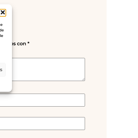
ue
 de
le
rcados con
*
es