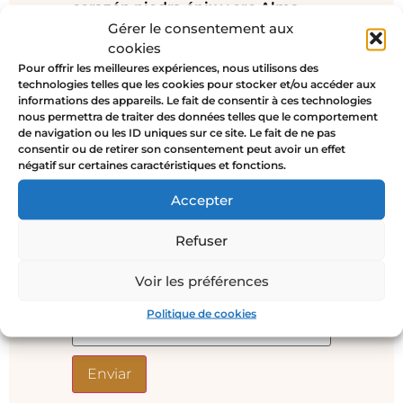
corazón piedra ónix y oro Alma
Gérer le consentement aux
Profunda”
cookies
Tu dirección de correo electrónico
Pour offrir les meilleures expériences, nous utilisons des
no será publicada.
Los campos
technologies telles que les cookies pour stocker et/ou accéder aux
obligatorios están marcados con
*
informations des appareils. Le fait de consentir à ces technologies
nous permettra de traiter des données telles que le comportement
Tu valoración
*
de navigation ou les ID uniques sur ce site. Le fait de ne pas
consentir ou de retirer son consentement peut avoir un effet
négatif sur certaines caractéristiques et fonctions.
Accepter
Nombre
*
Refuser
Voir les préférences
Correo electrónico
*
Politique de cookies