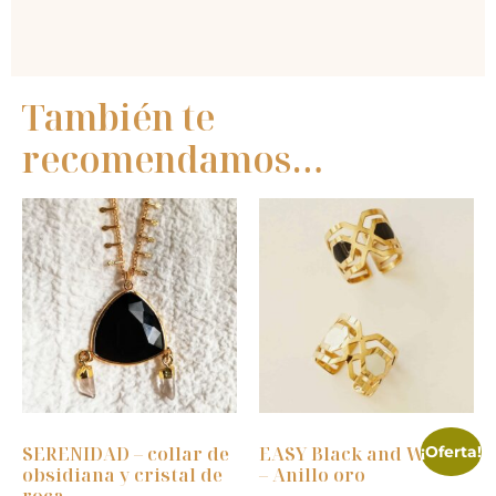
También te
recomendamos…
SERENIDAD – collar de
EASY Black and White
¡Oferta!
obsidiana y cristal de
– Anillo oro
roca