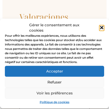
Valoraciones
Gérer le consentement aux
No hay valoraciones aún.
cookies
Pour offrir les meilleures expériences, nous utilisons des
Sé el primero en valorar “VENEZIA
technologies telles que les cookies pour stocker et/ou accéder aux
– Anillo bohemio oro/verde”
informations des appareils. Le fait de consentir à ces technologies
nous permettra de traiter des données telles que le comportement
Tu dirección de correo electrónico
de navigation ou les ID uniques sur ce site. Le fait de ne pas
no será publicada.
Los campos
consentir ou de retirer son consentement peut avoir un effet
obligatorios están marcados con
*
négatif sur certaines caractéristiques et fonctions.
Tu valoración
*
Accepter
Refuser
Voir les préférences
Nombre
*
Politique de cookies