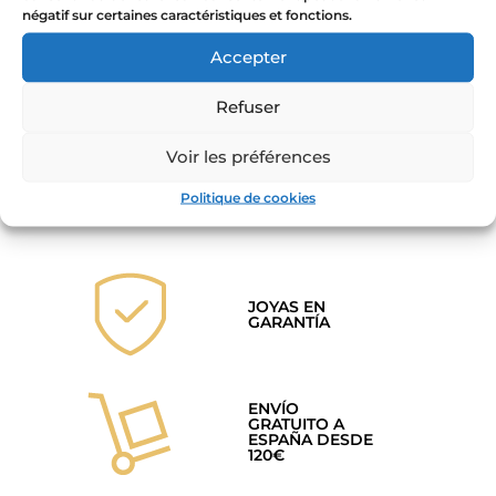
négatif sur certaines caractéristiques et fonctions.
Amo mi sombra y mi luz
Accepter
– collier personnalisable
49,00
€
-
85,00
€
Refuser
Seleccionar opciones
Voir les préférences
Politique de cookies
JOYAS EN
GARANTÍA
ENVÍO
GRATUITO A
ESPAÑA DESDE
120€