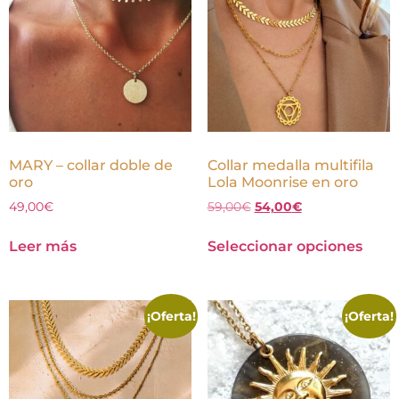
MARY – collar doble de
Collar medalla multifila
oro
Lola Moonrise en oro
49,00
€
59,00
€
54,00
€
Leer más
Seleccionar opciones
¡Oferta!
¡Oferta!