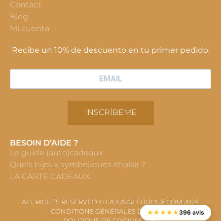
Contact
Blog
Mi cuenta
Recibe un 10% de descuento en tu primer pedido.
INSCRÍBEME
BESOIN D’AIDE ?
Le guide (auto)cadeaux
Quels bijoux symboliques choisir ?
LA CARTE CADEAUX
ALL RIGHTS RESERVED © LAJUNGLEBIJOUX.COM 2024
CONDITIONS GÉNÉRALES DE VENTE
★
★
★
★
★
396 avis
POLITIQUE DE COOKIES (UE)