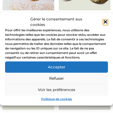
Gérer le consentement aux
TRIANGULAR MONA –
CIRCLE MONA –
cookies
pendientes 2 en 1
pendientes 2 en 1
Pour offrir les meilleures expériences, nous utilisons des
49,00
€
49,00
€
technologies telles que les cookies pour stocker et/ou accéder aux
informations des appareils. Le fait de consentir à ces technologies
Leer más
Leer más
nous permettra de traiter des données telles que le comportement
de navigation ou les ID uniques sur ce site. Le fait de ne pas
consentir ou de retirer son consentement peut avoir un effet
négatif sur certaines caractéristiques et fonctions.
Accepter
Refuser
Voir les préférences
Politique de cookies