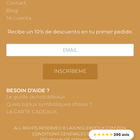
Contact
Blog
Mi cuenta
Recibe un 10% de descuento en tu primer pedido.
INSCRÍBEME
BESOIN D’AIDE ?
Le guide (auto)cadeaux
Quels bijoux symboliques choisir ?
LA CARTE CADEAUX
ALL RIGHTS RESERVED © LAJUNGLEBIJOUX.COM 2024
CONDITIONS GÉNÉRALES DE VENTE
★
★
★
★
★
396 avis
POLITIQUE DE COOKIES (UE)