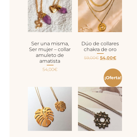
Ser una misma,
Dúo de collares
Ser mujer – collar
chakra de oro
amuleto de
59,00
€
54,00
€
amatista
54,00
€
¡Oferta!