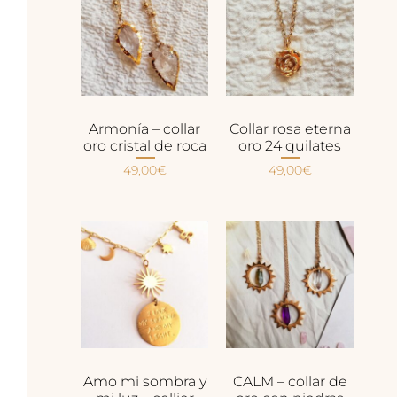
Armonía – collar
Collar rosa eterna
oro cristal de roca
oro 24 quilates
49,00
€
49,00
€
Amo mi sombra y
CALM – collar de