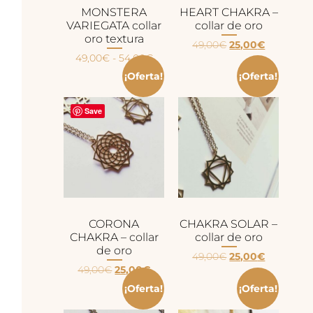
MONSTERA
HEART CHAKRA –
VARIEGATA collar
collar de oro
oro textura
49,00
€
25,00
€
49,00
€
-
54,00
€
¡Oferta!
¡Oferta!
Save
CORONA
CHAKRA SOLAR –
CHAKRA – collar
collar de oro
de oro
49,00
€
25,00
€
49,00
€
25,00
€
¡Oferta!
¡Oferta!