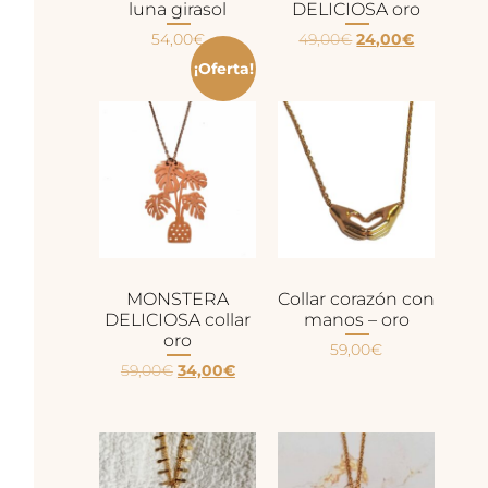
luna girasol
DELICIOSA oro
54,00
€
49,00
€
24,00
€
¡Oferta!
MONSTERA
Collar corazón con
DELICIOSA collar
manos – oro
oro
59,00
€
59,00
€
34,00
€