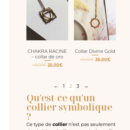
CHAKRA RACINE
Collar Divine Gold
– collar de oro
45,00
€
36,00
€
49,00
€
25,00
€
←
1
2
3
→
Qu'est-ce qu'un
collier symbolique
?
Ce type de
collier
n’est pas seulement