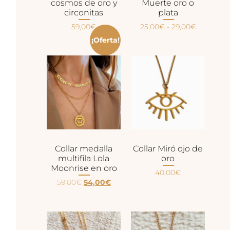
cosmos de oro y
Muerte oro o
circonitas
plata
59,00
€
25,00
€
-
29,00
€
¡Oferta!
Collar medalla
Collar Miró ojo de
multifila Lola
oro
Moonrise en oro
40,00
€
59,00
€
54,00
€