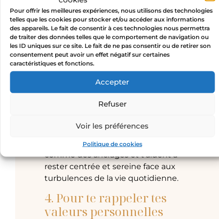
ton pouvoir intérieur.
Un bijou avec
Pour offrir les meilleures expériences, nous utilisons des technologies
un symbole de force
, comme une
telles que les cookies pour stocker et/ou accéder aux informations
des appareils. Le fait de consentir à ces technologies nous permettra
étoile, peut servir de
talisman
pour te
de traiter des données telles que le comportement de navigation ou
rappeler que tu as la capacité
les ID uniques sur ce site. Le fait de ne pas consentir ou de retirer son
d’affronter n’importe quel défi avec
consentement peut avoir un effet négatif sur certaines
caractéristiques et fonctions.
confiance.
Accepter
3. Pour équilibrer le corps
et l’esprit
Refuser
Porter un
collier symbolique
permet
Voir les préférences
de travailler sur ton équilibre intérieur.
Les pierres et symboles agissent
Politique de cookies
comme des ancrages et t’aident à
rester centrée et sereine face aux
turbulences de la vie quotidienne.
4. Pour te rappeler tes
valeurs personnelles