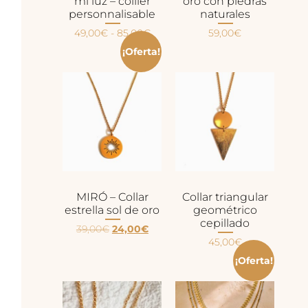
mi luz – collier
oro con piedras
personnalisable
naturales
49,00
€
-
85,00
€
59,00
€
¡Oferta!
MIRÓ – Collar
Collar triangular
estrella sol de oro
geométrico
cepillado
39,00
€
24,00
€
45,00
€
¡Oferta!