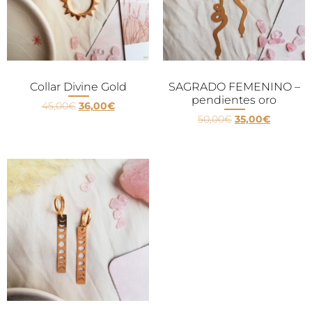
Collar Divine Gold
SAGRADO FEMENINO –
pendientes oro
45,00
€
36,00
€
50,00
€
35,00
€