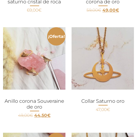
saturno cristal de roca
corona de oro
69,00
€
59,00
€
49,00
€
¡Oferta!
Anillo corona Souveraine
Collar Saturno oro
de oro
47,00
€
49,00
€
44,50
€