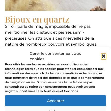
Bijoux en quartz
Si l’on parle de magie, impossible de ne pas
mentionner les cristaux et pierres semi-
précieuses. On attribue à ces merveilles de la
nature de nombreux pouvoirs et symboliques,
mais c’est finalement à chacun de décider du rôle
Gérer le consentement aux
que la pierre aura dans votre vie.
cookies
Pour offrir les meilleures expériences, nous utilisons des
J’ai pour ma part toujours été fascinée par les
technologies telles que les cookies pour stocker et/ou accéder aux
cristaux : quartz rose, cristal de roche, améthyste,
informations des appareils. Le fait de consentir à ces technologies
labradorite… leurs couleurs sont incroyables et leur
nous permettra de traiter des données telles que le comportement
de navigation ou les ID uniques sur ce site. Le fait de ne pas
énergie unique. Dans cette collection, de
consentir ou de retirer son consentement peut avoir un effet
nombreux bijoux mettent à l’honneur des cristaux
négatif sur certaines caractéristiques et fonctions.
ou pierres semi-précieuses. Boucles d’oreilles en
Accepter
quartz rose, colliers améthyste ou collier lune en
opalite, adopte la pierre qui t’attire le plus !