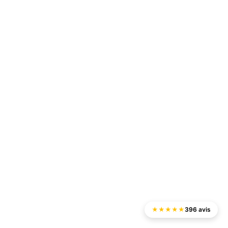
★
★
★
★
★
396 avis