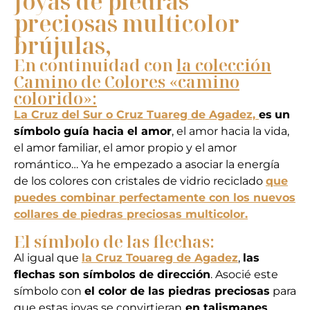
Joyas de piedras
preciosas multicolor
brújulas,
En continuidad con
la colección
Camino de Colores «camino
colorido»:
La Cruz del Sur o Cruz Tuareg de Agadez,
es
un
símbolo guía hacia el amor
, el amor hacia la vida,
el amor familiar, el amor propio y el amor
romántico… Ya he empezado a asociar la energía
de los colores con cristales de vidrio reciclado
que
puedes combinar perfectamente con los nuevos
collares de
piedras preciosas multicolor
.
El símbolo de las flechas:
Al igual que
la Cruz Touareg de Agadez
,
las
flechas son símbolos de dirección
. Asocié este
símbolo con
el
color de las piedras preciosas
para
que estas joyas se convirtieran
en talismanes