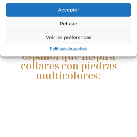
Accepter
Refuser
Voir les préférences
La Vila Joiosa, un pueblo
Politique de cookies
español que inspira
collares con piedras
multicolores: