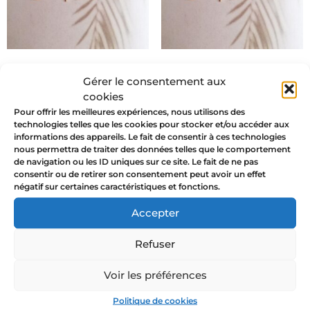
AMULETTES –
AMULETTES –
Gérer le consentement aux
Pendientes à l’unité
Pendientes por par
cookies
21,50
€
43,00
€
39,00
€
Pour offrir les meilleures expériences, nous utilisons des
technologies telles que les cookies pour stocker et/ou accéder aux
informations des appareils. Le fait de consentir à ces technologies
Seleccionar opciones
Seleccionar opciones
nous permettra de traiter des données telles que le comportement
de navigation ou les ID uniques sur ce site. Le fait de ne pas
consentir ou de retirer son consentement peut avoir un effet
négatif sur certaines caractéristiques et fonctions.
Accepter
JOYAS EN
Refuser
GARANTÍA
Voir les préférences
ENVÍO
Politique de cookies
GRATUITO A