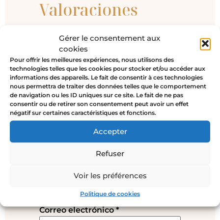
Valoraciones
No hay valoraciones aún.
Gérer le consentement aux
cookies
Sé el primero en valorar “Anillo
Pour offrir les meilleures expériences, nous utilisons des
Memento Mori Bigotes”
technologies telles que les cookies pour stocker et/ou accéder aux
Tu dirección de correo electrónico
informations des appareils. Le fait de consentir à ces technologies
nous permettra de traiter des données telles que le comportement
no será publicada.
Los campos
de navigation ou les ID uniques sur ce site. Le fait de ne pas
obligatorios están marcados con
*
consentir ou de retirer son consentement peut avoir un effet
négatif sur certaines caractéristiques et fonctions.
Tu valoración
*
Accepter
Refuser
Nombre
*
Voir les préférences
Politique de cookies
Correo electrónico
*