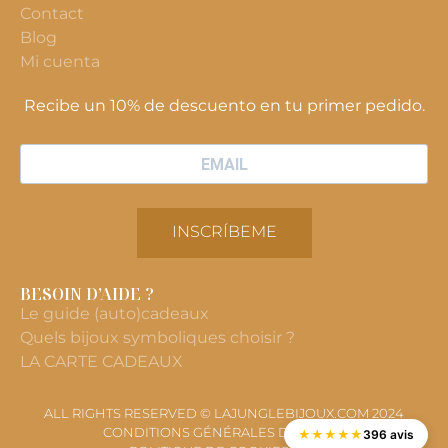
Contact
Blog
Mi cuenta
Recibe un 10% de descuento en tu primer pedido.
INSCRÍBEME
BESOIN D’AIDE ?
Le guide (auto)cadeaux
Quels bijoux symboliques choisir ?
LA CARTE CADEAUX
ALL RIGHTS RESERVED © LAJUNGLEBIJOUX.COM 2024
CONDITIONS GÉNÉRALES DE VENTE
★
★
★
★
★
396 avis