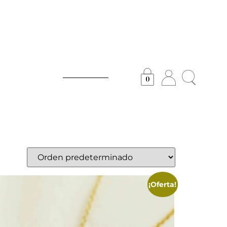
0
¡Oferta!