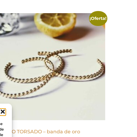
¡Oferta!
ue
 de
PASEO TORSADO – banda de oro
le