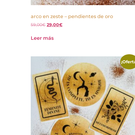
arco en zeste – pendientes de oro
59,00
€
29,00
€
Leer más
¡Ofert