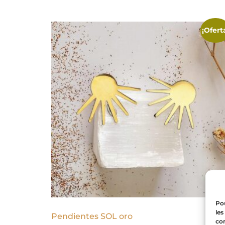
¡Ofert
Pou
les
Pendientes SOL oro
con