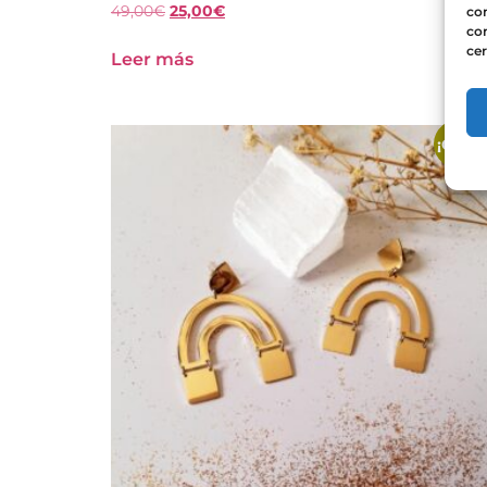
49,00
€
25,00
€
com
con
cer
Leer más
¡Ofert