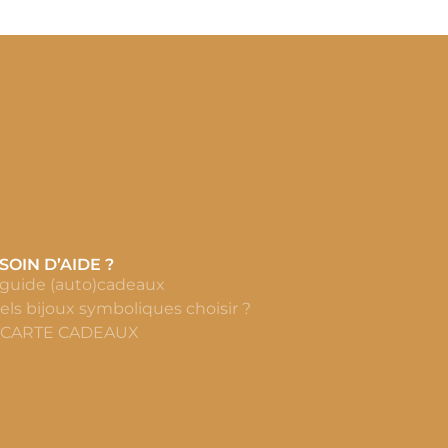
SOIN D’AIDE ?
 guide (auto)cadeaux
els bijoux symboliques choisir ?
 CARTE CADEAUX