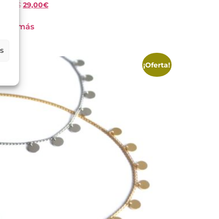
45,00
€
29,00
€
Leer más
es
¡Oferta!